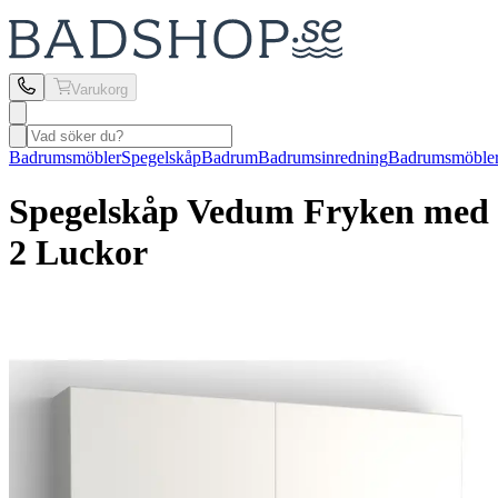
Varukorg
Badrumsmöbler
Spegelskåp
Badrum
Badrumsinredning
Badrumsmöble
Spegelskåp Vedum
Fryken med
2 Luckor