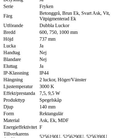
Serie
Fryken
Betonggrå, Brun Ek, Svart Ask, Vit,
Färg
Vitpigmenterad Ek
Utförande
Dubbla Luckor
Bredd
600, 750, 1000 mm
Höjd
737 mm
Lucka
Ja
Handtag
Nej
Blandare
Nej
Eluttag
Ja
IP-Klassning
IP44
Hängning
2 luckor, Höger/Vänster
Ljustemperatur
3000 K
Effekt/prestanda
7,5, 9,5 W
Produkttyp
Spegelskåp
Djup
140 mm
Form
Rektangulär
Material
Ask, Ek, MDF
Energieffektivitet
F
Tillverkarens
5256190U, 5256290U, 5256390U