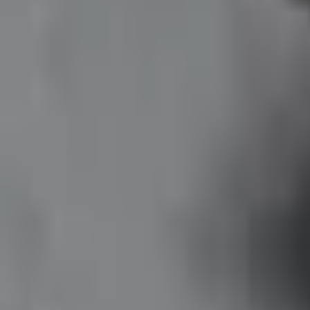
Favoriter
Varukorg
Alla produkter
010-140 01 01