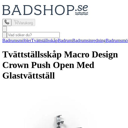
Varukorg
Badrumsmöbler
Tvättställsskåp
Badrum
Badrumsinredning
Badrumsmöb
Tvättställsskåp Macro Design
Crown Push Open Med
Glastvättställ