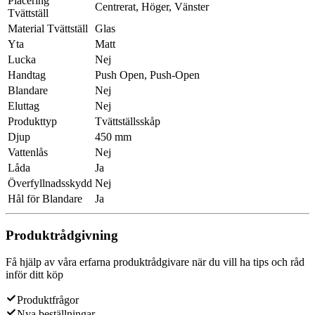
Placering
Centrerat, Höger, Vänster
Tvättställ
Material Tvättställ
Glas
Yta
Matt
Lucka
Nej
Handtag
Push Open, Push-Open
Blandare
Nej
Eluttag
Nej
Produkttyp
Tvättställsskåp
Djup
450 mm
Vattenlås
Nej
Låda
Ja
Överfyllnadsskydd
Nej
Hål för Blandare
Ja
Produktrådgivning
Få hjälp av våra erfarna produktrådgivare när du vill ha tips och råd
inför ditt köp
Produktfrågor
Nya beställningar