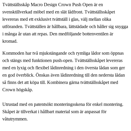
Tvättställsskåp Macro Design Crown Push Open är en
svensktillverkad möbel med en slät lådfront. Tvättställsskåpet
levereras med ett exklusivt tvättställ i glas, välj mellan olika
utföranden. Tvättställen är hållbara, lättstädade och håller sig snygga
i många år utan att repas. Den medföljande bottenventilen är
kromad.
Kommoden har två mjukstängande och rymliga lådor som öppnas
och stängs med funktionen push-open. Tvättställsskåpet levereras
med en lyxig och flexibel lådinredning i den översta lådan som ger
en god överblick. Önskas även lådinredning till den nedersta lådan
så finns det att köpa till. Kombinera gärna tvättställsskåpet med
Crown högskåp.
Utrustad med en patentsökt monteringsskena för enkel montering.
Skåpet är tillverkat i hållbart material som är anpassat för
våtutrymmen.