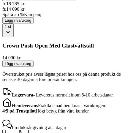
fr.
18 785
kr
fr.
14 090
kr
Spara 25 %
Kampanj
Lägg i varukorg
1
st
Crown Push Open Med Glastvättställ
14 090
kr
Lägg i varukorg
Överstruket pris avser lägsta priset hos oss på denna produkt de
senaste 30 dagarna före prissänkningen.
Lagervara
-
Levereras normalt inom 5-10 arbetsdagar.
Hemleverans
Fraktkostnad beräknas i varukorgen.
4/5 på Trustpilot
Högt betyg från våra kunder
Produktrådgivning
alla dagar