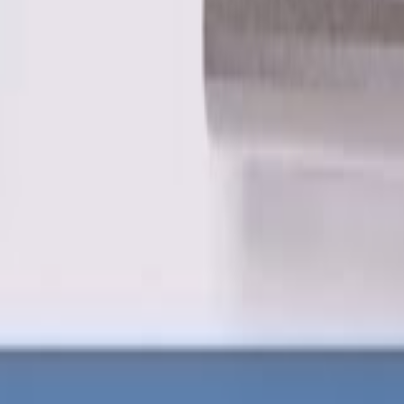
Favoriter
Varukorg
Alla produkter
010-140 01 01