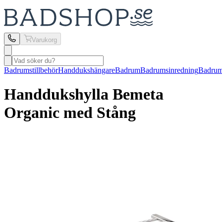
Varukorg
Badrumstillbehör
Handdukshängare
Badrum
Badrumsinredning
Badrums
Handdukshylla Bemeta
Organic med Stång