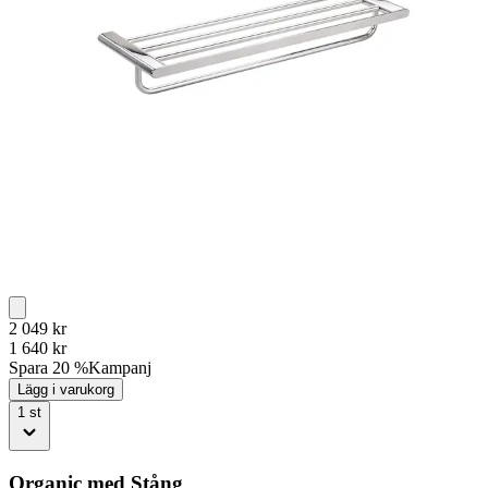
2 049
kr
1 640
kr
Spara 20 %
Kampanj
Lägg i varukorg
1
st
Organic med Stång