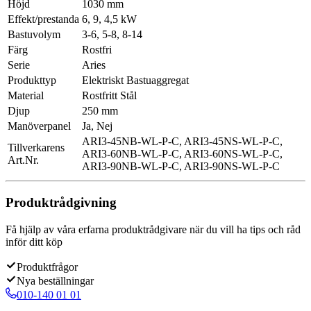
Höjd
1030 mm
Effekt/prestanda
6, 9, 4,5 kW
Bastuvolym
3-6, 5-8, 8-14
Färg
Rostfri
Serie
Aries
Produkttyp
Elektriskt Bastuaggregat
Material
Rostfritt Stål
Djup
250 mm
Manöverpanel
Ja, Nej
ARI3-45NB-WL-P-C, ARI3-45NS-WL-P-C,
Tillverkarens
ARI3-60NB-WL-P-C, ARI3-60NS-WL-P-C,
Art.Nr.
ARI3-90NB-WL-P-C, ARI3-90NS-WL-P-C
Produktrådgivning
Få hjälp av våra erfarna produktrådgivare när du vill ha tips och råd
inför ditt köp
Produktfrågor
Nya beställningar
010-140 01 01