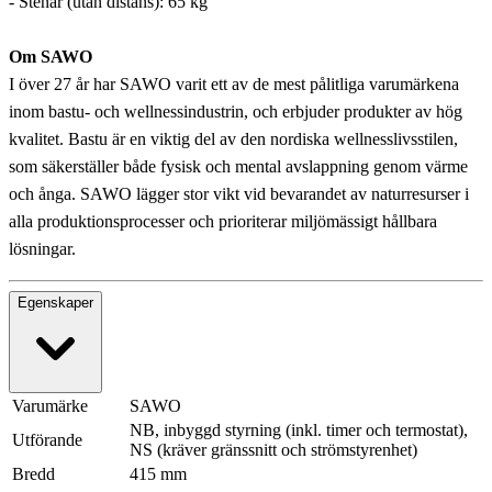
- Stenar (utan distans): 65 kg
Om SAWO
I över 27 år har SAWO varit ett av de mest pålitliga varumärkena
inom bastu- och wellnessindustrin, och erbjuder produkter av hög
kvalitet. Bastu är en viktig del av den nordiska wellnesslivsstilen,
som säkerställer både fysisk och mental avslappning genom värme
och ånga. SAWO lägger stor vikt vid bevarandet av naturresurser i
alla produktionsprocesser och prioriterar miljömässigt hållbara
lösningar.
Egenskaper
Varumärke
SAWO
NB, inbyggd styrning (inkl. timer och termostat),
Utförande
NS (kräver gränssnitt och strömstyrenhet)
Bredd
415 mm