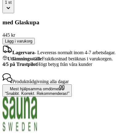
1
st
med Glaskupa
445
kr
Lägg i varukorg
Lagervara
-
Levereras normalt inom 4-7 arbetsdagar.
Utlämningsställe
Fraktkostnad beräknas i varukorgen.
4/5 på Trustpilot
Högt betyg från våra kunder
Produktrådgivning
alla dagar
Mest hjälpsamma omdömet
Snabbt. Korrekt. Rekommenderas!