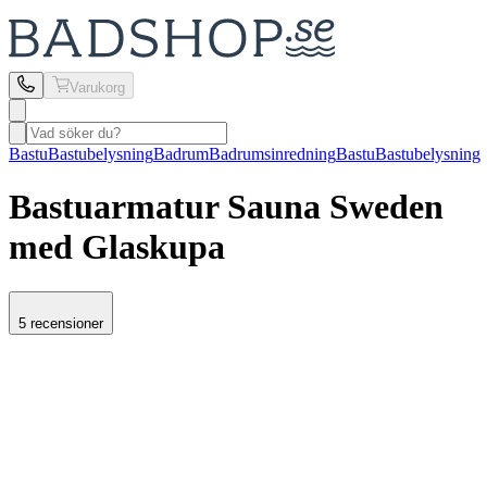
Varukorg
Bastu
Bastubelysning
Badrum
Badrumsinredning
Bastu
Bastubelysning
Bastuarmatur Sauna Sweden
med Glaskupa
5 recensioner