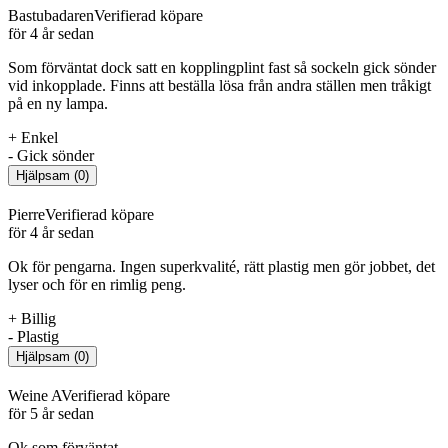
Bastubadaren
Verifierad köpare
för 4 år sedan
Som förväntat dock satt en kopplingplint fast så sockeln gick sönder
vid inkopplade. Finns att beställa lösa från andra ställen men tråkigt
på en ny lampa.
+
Enkel
-
Gick sönder
Hjälpsam
(
0
)
Pierre
Verifierad köpare
för 4 år sedan
Ok för pengarna. Ingen superkvalité, rätt plastig men gör jobbet, det
lyser och för en rimlig peng.
+
Billig
-
Plastig
Hjälpsam
(
0
)
Weine A
Verifierad köpare
för 5 år sedan
Ok som förväntat