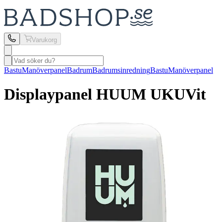
Varukorg
Bastu
Manöverpanel
Badrum
Badrumsinredning
Bastu
Manöverpanel
Displaypanel HUUM
UKU
Vit