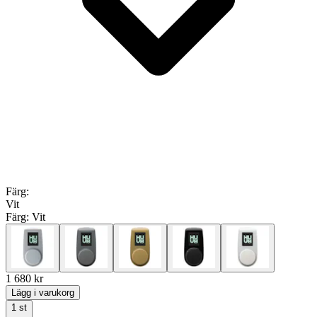
Färg
:
Vit
Färg:
Vit
1 680
kr
Lägg i varukorg
1
st