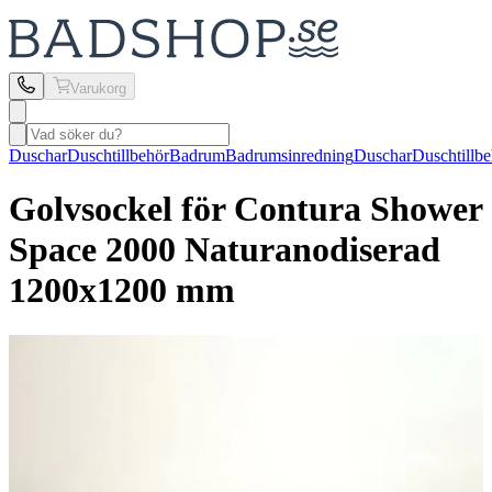
Varukorg
Duschar
Duschtillbehör
Badrum
Badrumsinredning
Duschar
Duschtillb
Golvsockel för Contura Shower
Space 2000 Naturanodiserad
1200x1200 mm