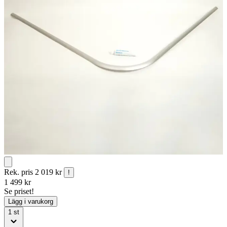
Rek. pris
2 019 kr
!
1 499
kr
Se priset!
Lägg i varukorg
1
st