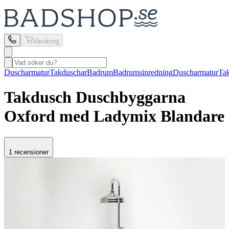
Varukorg
Duscharmatur
Takduschar
Badrum
Badrumsinredning
Duscharmatur
Ta
Takdusch Duschbyggarna
Oxford med Ladymix Blandare
1 recensioner