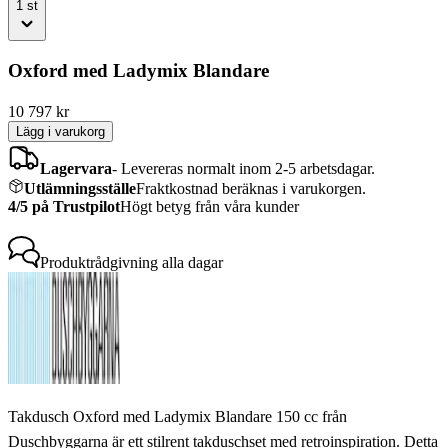
1
st
Oxford med Ladymix Blandare
10 797
kr
Lägg i varukorg
Lagervara
-
Levereras normalt inom 2-5 arbetsdagar.
Utlämningsställe
Fraktkostnad beräknas i varukorgen.
4/5 på Trustpilot
Högt betyg från våra kunder
Produktrådgivning
alla dagar
Takdusch Oxford med Ladymix Blandare 150 cc från
Duschbyggarna är ett stilrent takduschset med retroinspiration. Detta