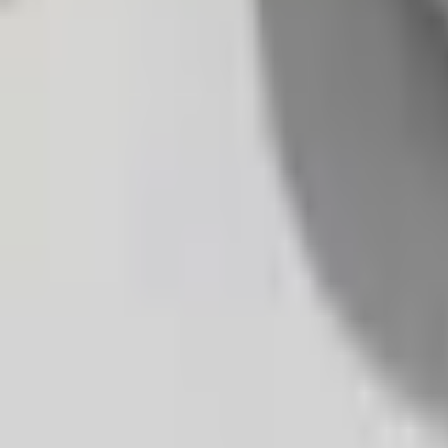
Favoriter
Varukorg
Alla produkter
010-140 01 01