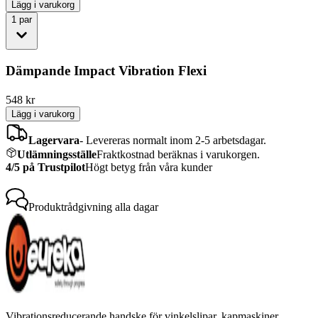
Lägg i varukorg
1
par
Dämpande Impact Vibration Flexi
548
kr
Lägg i varukorg
Lagervara
-
Levereras normalt inom 2-5 arbetsdagar.
Utlämningsställe
Fraktkostnad beräknas i varukorgen.
4/5 på Trustpilot
Högt betyg från våra kunder
Produktrådgivning
alla dagar
Vibrationsreducerande handske för vinkelslipar, kapmaskiner,