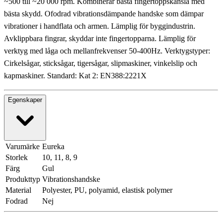
~500 till ~20 000 rpm. Kombinerar bästa fingertoppskänsla med
bästa skydd. Ofodrad vibrationsdämpande handske som dämpar
vibrationer i handflata och armen. Lämplig för byggindustrin.
Avklippbara fingrar, skyddar inte fingertopparna. Lämplig för
verktyg med låga och mellanfrekvenser 50-400Hz. Verktygstyper:
Cirkelsågar, sticksågar, tigersågar, slipmaskiner, vinkelslip och
kapmaskiner. Standard: Kat 2: EN388:2221X
Egenskaper
Varumärke
Eureka
Storlek
10, 11, 8, 9
Färg
Gul
Produkttyp
Vibrationshandske
Material
Polyester, PU, polyamid, elastisk polymer
Fodrad
Nej