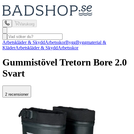
Varukorg
Arbetskläder & Skydd
Arbetsskor
Bygg
Byggmaterial &
Kläder
Arbetskläder & Skydd
Arbetsskor
Gummistövel Tretorn
Bore 2.0
Svart
2 recensioner