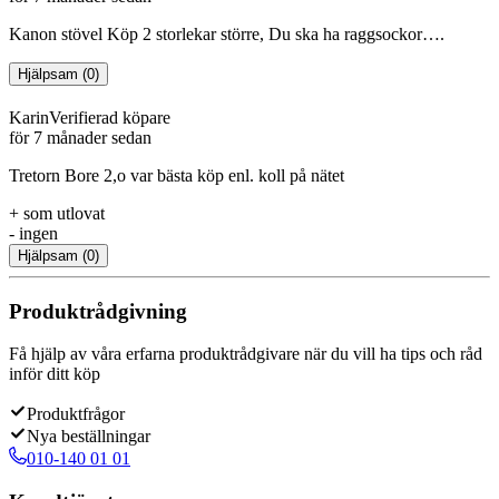
Kanon stövel Köp 2 storlekar större, Du ska ha raggsockor….
Hjälpsam
(
0
)
Karin
Verifierad köpare
för 7 månader sedan
Tretorn Bore 2,o var bästa köp enl. koll på nätet
+
som utlovat
-
ingen
Hjälpsam
(
0
)
Produktrådgivning
Få hjälp av våra erfarna produktrådgivare när du vill ha tips och råd
inför ditt köp
Produktfrågor
Nya beställningar
010-140 01 01