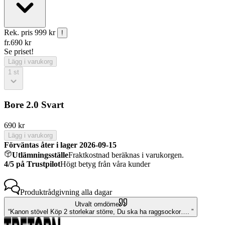
Rek. pris
999 kr
!
fr.
690
kr
Se priset!
Lägg i varukorg
1
st
Bore 2.0 Svart
690
kr
Lägg i varukorg
Förväntas åter i lager 2026-09-15
Utlämningsställe
Fraktkostnad beräknas i varukorgen.
4/5 på Trustpilot
Högt betyg från våra kunder
Produktrådgivning
alla dagar
Utvalt omdöme
Kanon stövel Köp 2 storlekar större, Du ska ha raggsockor….