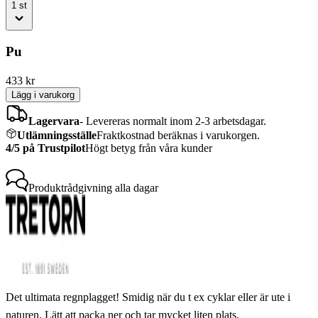
1
st
Pu
433
kr
Lägg i varukorg
Lagervara
-
Levereras normalt inom 2-3 arbetsdagar.
Utlämningsställe
Fraktkostnad beräknas i varukorgen.
4/5 på Trustpilot
Högt betyg från våra kunder
Produktrådgivning
alla dagar
Det ultimata regnplagget! Smidig när du t ex cyklar eller är ute i
naturen. Lätt att packa ner och tar mycket liten plats.