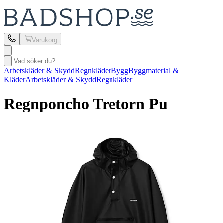
Varukorg
Arbetskläder & Skydd
Regnkläder
Bygg
Byggmaterial &
Kläder
Arbetskläder & Skydd
Regnkläder
Regnponcho Tretorn
Pu