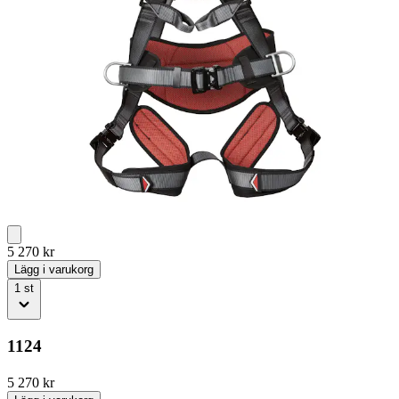
5 270
kr
Lägg i varukorg
1
st
1124
5 270
kr