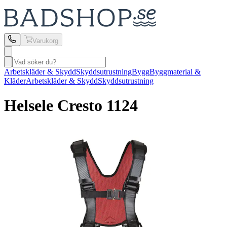
Varukorg
Arbetskläder & Skydd
Skyddsutrustning
Bygg
Byggmaterial &
Kläder
Arbetskläder & Skydd
Skyddsutrustning
Helsele Cresto
1124