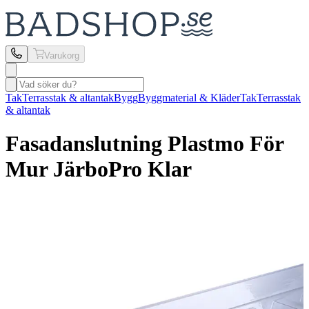
Varukorg
Tak
Terrasstak & altantak
Bygg
Byggmaterial & Kläder
Tak
Terrasstak
& altantak
Fasadanslutning Plastmo
För
Mur JärboPro Klar