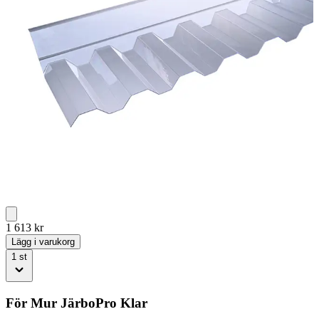
1 613
kr
Lägg i varukorg
1
st
För Mur JärboPro Klar