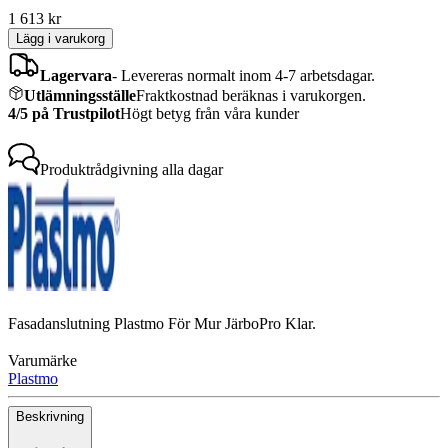
1 613
kr
Lägg i varukorg
Lagervara
-
Levereras normalt inom 4-7 arbetsdagar.
Utlämningsställe
Fraktkostnad beräknas i varukorgen.
4/5 på Trustpilot
Högt betyg från våra kunder
Produktrådgivning
alla dagar
Fasadanslutning Plastmo För Mur JärboPro Klar.
Varumärke
Plastmo
Beskrivning