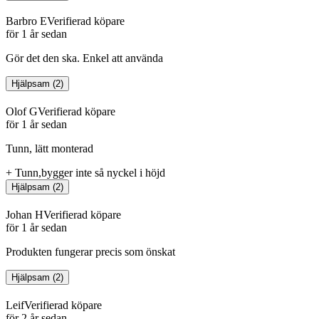
Barbro E
Verifierad köpare
för 1 år sedan
Gör det den ska. Enkel att använda
Hjälpsam
(
2
)
Olof G
Verifierad köpare
för 1 år sedan
Tunn, lätt monterad
+
Tunn,bygger inte så nyckel i höjd
Hjälpsam
(
2
)
Johan H
Verifierad köpare
för 1 år sedan
Produkten fungerar precis som önskat
Hjälpsam
(
2
)
Leif
Verifierad köpare
för 2 år sedan