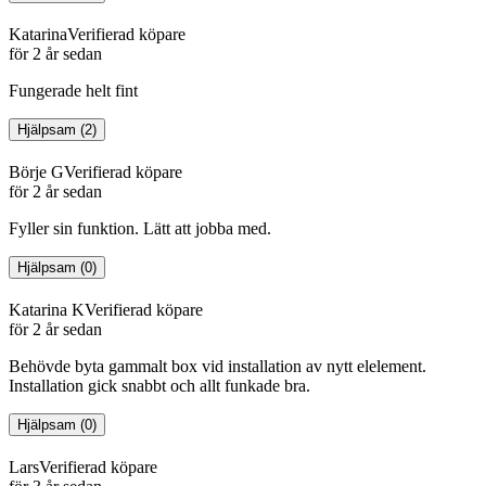
Katarina
Verifierad köpare
för 2 år sedan
Fungerade helt fint
Hjälpsam
(
2
)
Börje G
Verifierad köpare
för 2 år sedan
Fyller sin funktion. Lätt att jobba med.
Hjälpsam
(
0
)
Katarina K
Verifierad köpare
för 2 år sedan
Behövde byta gammalt box vid installation av nytt elelement.
Installation gick snabbt och allt funkade bra.
Hjälpsam
(
0
)
Lars
Verifierad köpare