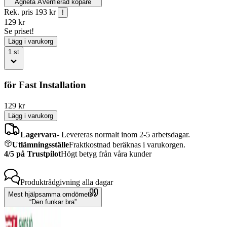
Agneta A
Verifierad köpare
Rek. pris
193 kr
!
129
kr
Se priset!
Lägg i varukorg
1
st
för Fast Installation
129
kr
Lägg i varukorg
Lagervara
-
Levereras normalt inom 2-5 arbetsdagar.
Utlämningsställe
Fraktkostnad beräknas i varukorgen.
4/5 på Trustpilot
Högt betyg från våra kunder
Produktrådgivning
alla dagar
Mest hjälpsamma omdömet
Den funkar bra