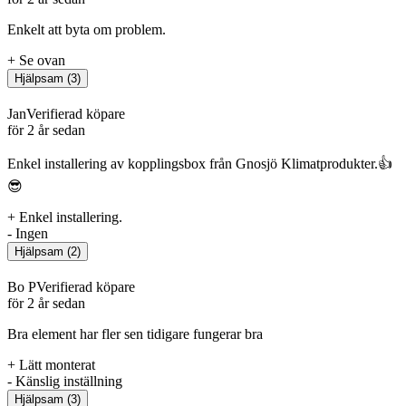
Enkelt att byta om problem.
+
Se ovan
Hjälpsam
(
3
)
Jan
Verifierad köpare
för 2 år sedan
Enkel installering av kopplingsbox från Gnosjö Klimatprodukter.👍
😎
+
Enkel installering.
-
Ingen
Hjälpsam
(
2
)
Bo P
Verifierad köpare
för 2 år sedan
Bra element har fler sen tidigare fungerar bra
+
Lätt monterat
-
Känslig inställning
Hjälpsam
(
3
)