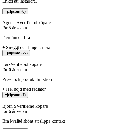
Enkel att installera.
Hjälpsam
(
0
)
Agneta A
Verifierad köpare
för 5 år sedan
Den funkar bra
+
Snyggt och fungerar bra
Hjälpsam
(
29
)
Lars
Verifierad köpare
för 6 år sedan
Priset och produkt funktion
+
Hel nöjd med radiator
Hjälpsam
(
1
)
Björn S
Verifierad köpare
för 6 år sedan
Bra kvalité skönt att slippa kontakt