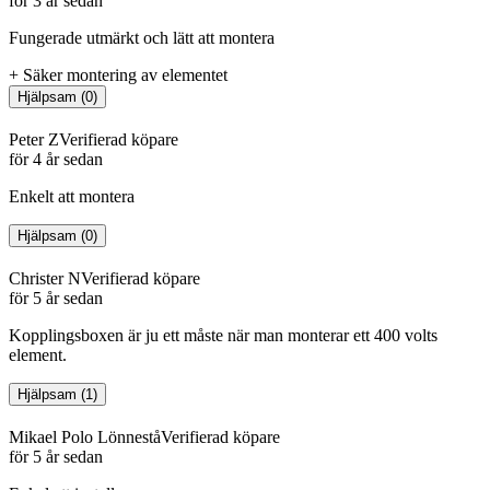
för 3 år sedan
Fungerade utmärkt och lätt att montera
+
Säker montering av elementet
Hjälpsam
(
0
)
Peter Z
Verifierad köpare
för 4 år sedan
Enkelt att montera
Hjälpsam
(
0
)
Christer N
Verifierad köpare
för 5 år sedan
Kopplingsboxen är ju ett måste när man monterar ett 400 volts
element.
Hjälpsam
(
1
)
Mikael Polo Lönnestå
Verifierad köpare
för 5 år sedan