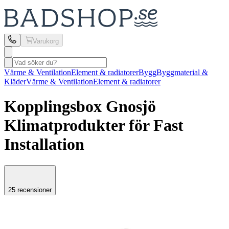
Varukorg
Värme & Ventilation
Element & radiatorer
Bygg
Byggmaterial &
Kläder
Värme & Ventilation
Element & radiatorer
Kopplingsbox Gnosjö
Klimatprodukter
för Fast
Installation
25 recensioner