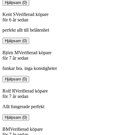
Hjälpsam
(
0
)
Kent S
Verifierad köpare
för 6 år sedan
perfekt allt till belåtenhet
Hjälpsam
(
0
)
Björn M
Verifierad köpare
för 7 år sedan
funkar bra. inga konstigheter
Hjälpsam
(
0
)
Rolf R
Verifierad köpare
för 7 år sedan
Allt fungerade perfekt
Hjälpsam
(
0
)
BM
Verifierad köpare
för 7 år sedan