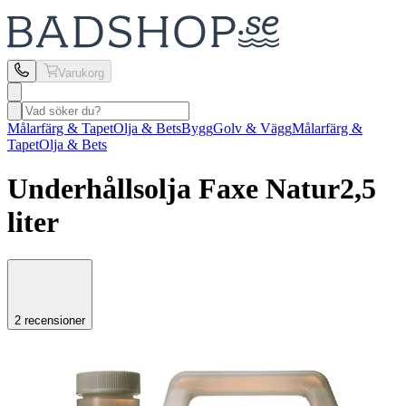
Varukorg
Målarfärg & Tapet
Olja & Bets
Bygg
Golv & Vägg
Målarfärg &
Tapet
Olja & Bets
Underhållsolja Faxe
Natur
2,5
liter
2 recensioner