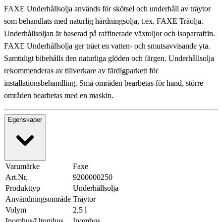
FAXE Underhållsolja används för skötsel och underhåll av träytor
som behandlats med naturlig härdningsolja, t.ex. FAXE Träolja.
Underhållsoljan är baserad på raffinerade växtoljor och isoparraffin.
FAXE Underhållsolja ger träet en vatten- och smutsavvisande yta.
Samtidigt bibehålls den naturliga glöden och färgen. Underhållsolja
rekommenderas av tillverkare av färdigparkett för
installationsbehandling. Små områden bearbetas för hand, större
områden bearbetas med en maskin.
Egenskaper
Varumärke
Faxe
Art.Nr.
9200000250
Produkttyp
Underhållsolja
Användningsområde
Träytor
Volym
2,5 l
Inomhus/Utomhus
Inomhus