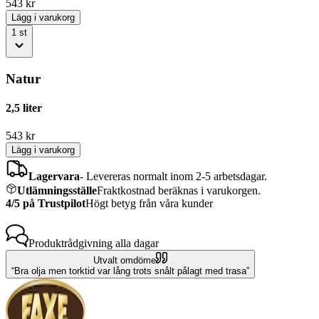
543
kr
Lägg i varukorg
1
st
Natur
2,5 liter
543
kr
Lägg i varukorg
Lagervara
-
Levereras normalt inom 2-5 arbetsdagar.
Utlämningsställe
Fraktkostnad beräknas i varukorgen.
4/5 på Trustpilot
Högt betyg från våra kunder
Produktrådgivning
alla dagar
Utvalt omdöme
Bra olja men torktid var lång trots snålt pålagt med trasa