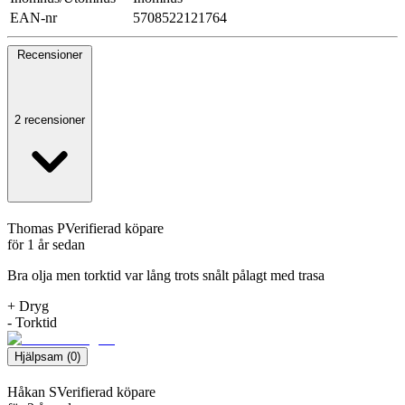
EAN-nr
5708522121764
Recensioner
2 recensioner
Thomas P
Verifierad köpare
för 1 år sedan
Bra olja men torktid var lång trots snålt pålagt med trasa
+
Dryg
-
Torktid
Hjälpsam
(
0
)
Håkan S
Verifierad köpare