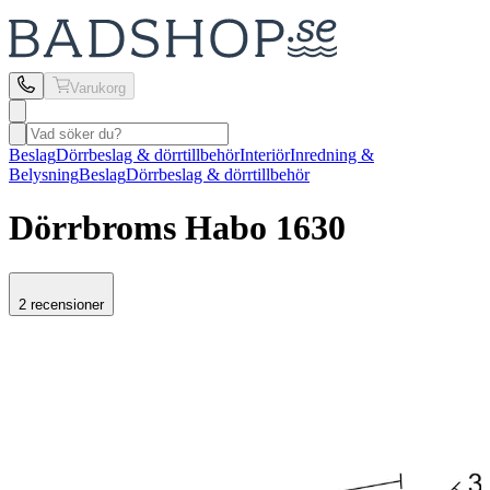
Varukorg
Beslag
Dörrbeslag & dörrtillbehör
Interiör
Inredning &
Belysning
Beslag
Dörrbeslag & dörrtillbehör
Dörrbroms Habo
1630
2 recensioner