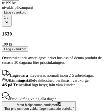
fr.
199
kr
utvalda på
Kampanj
Lägg i varukorg
1
st
1630
199
kr
Lägg i varukorg
Överstruket pris avser lägsta priset hos oss på denna produkt de
senaste 30 dagarna före prissänkningen.
Lagervara
-
Levereras normalt inom 2-5 arbetsdagar.
Utlämningsställe
Fraktkostnad beräknas i varukorgen.
4/5 på Trustpilot
Högt betyg från våra kunder
Produktrådgivning
alla dagar
Mest hjälpsamma omdömet
Bra pris och den valda färgen passade perfekt