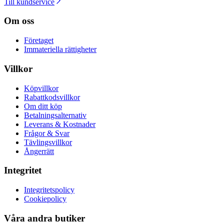
Till kundservice
Om oss
Företaget
Immateriella rättigheter
Villkor
Köpvillkor
Rabattkodsvillkor
Om ditt köp
Betalningsalternativ
Leverans & Kostnader
Frågor & Svar
Tävlingsvillkor
Ångerrätt
Integritet
Integritetspolicy
Cookiepolicy
Våra andra butiker