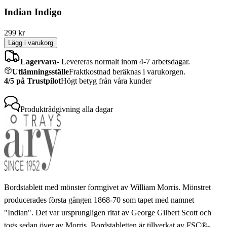
Indian Indigo
299
kr
Lägg i varukorg
Lagervara
-
Levereras normalt inom 4-7 arbetsdagar.
Utlämningsställe
Fraktkostnad beräknas i varukorgen.
4/5 på Trustpilot
Högt betyg från våra kunder
Produktrådgivning
alla dagar
Bordstablett med mönster formgivet av William Morris. Mönstret
producerades första gången 1868-70 som tapet med namnet
"Indian". Det var ursprungligen ritat av George Gilbert Scott och
togs sedan över av Morris. Bordstabletten är tillverkat av FSC®-