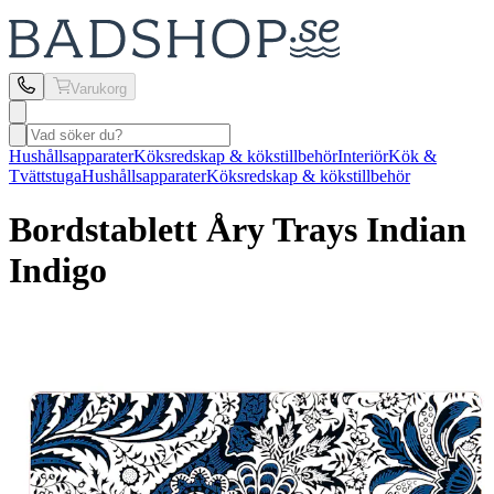
Varukorg
Hushållsapparater
Köksredskap & kökstillbehör
Interiör
Kök &
Tvättstuga
Hushållsapparater
Köksredskap & kökstillbehör
Bordstablett Åry Trays
Indian
Indigo