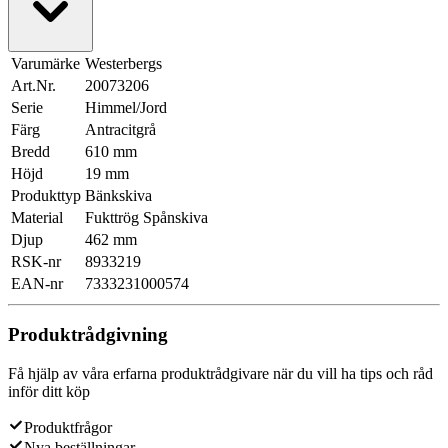
Varumärke
Westerbergs
Art.Nr.
20073206
Serie
Himmel/Jord
Färg
Antracitgrå
Bredd
610 mm
Höjd
19 mm
Produkttyp
Bänkskiva
Material
Fukttrög Spånskiva
Djup
462 mm
RSK-nr
8933219
EAN-nr
7333231000574
Produktrådgivning
Få hjälp av våra erfarna produktrådgivare när du vill ha tips och råd
inför ditt köp
Produktfrågor
Nya beställningar