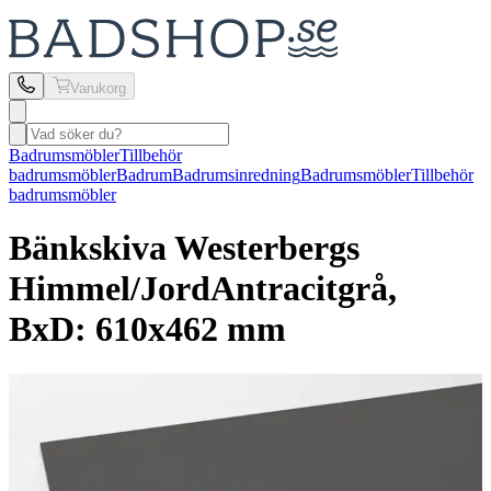
Varukorg
Badrumsmöbler
Tillbehör
badrumsmöbler
Badrum
Badrumsinredning
Badrumsmöbler
Tillbehör
badrumsmöbler
Bänkskiva Westerbergs
Himmel/Jord
Antracitgrå,
BxD: 610x462 mm