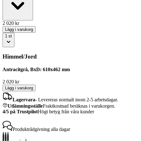
2 020
kr
Lägg i varukorg
1
st
Himmel/Jord
Antracitgrå, BxD: 610x462 mm
2 020
kr
Lägg i varukorg
Lagervara
-
Levereras normalt inom 2-5 arbetsdagar.
Utlämningsställe
Fraktkostnad beräknas i varukorgen.
4/5 på Trustpilot
Högt betyg från våra kunder
Produktrådgivning
alla dagar