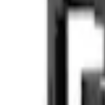
Favoriter
Varukorg
Alla produkter
010-140 01 01