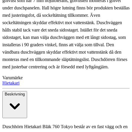
golvlist som har 7 mm höjdtolerans, golvlisten monteras i golvet
under duschpanelen. Ifall högre lutning finns bör produkten beställas
med justeringsfot, då sockeltätning tillkommer. Även
sockeltätningen skyddar effektivt mot vattenstänk. Duschväggen
hålls stabil tack vare det sneda sidostaget. Istället för det sneda
sidostaget, kan man välja duschväggen med ett långt sidostag, som
installeras i 90 graders vinkel, finns att välja som tillval. Den
vändbara duschväggen skyddar effektivt mot vattenstänk då den
monteras med en tillkommande släptätningslist. Duschdörren förses
med justerbar centrering och är försedd med lyftgångjärn.
Varumärke
Hietakari
Beskrivning
Duschhörn Hietakari Bläk 760 Tokyo består av en fast vägg och en