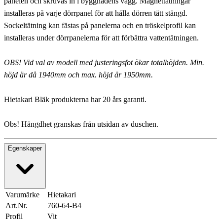
panelen och skruvas in i byggnadens vägg. Magnettätningar
installeras på varje dörrpanel för att hålla dörren tätt stängd.
Sockeltätning kan fästas på panelerna och en tröskelprofil kan
installeras under dörrpanelerna för att förbättra vattentätningen.
OBS! Vid val av modell med justeringsfot ökar totalhöjden. Min.
höjd är då 1940mm och max. höjd är 1950mm.
Hietakari Bläk produkterna har 20 års garanti.
Obs! Hängdhet granskas från utsidan av duschen.
Egenskaper
Varumärke
Hietakari
Art.Nr.
760-64-B4
Profil
Vit