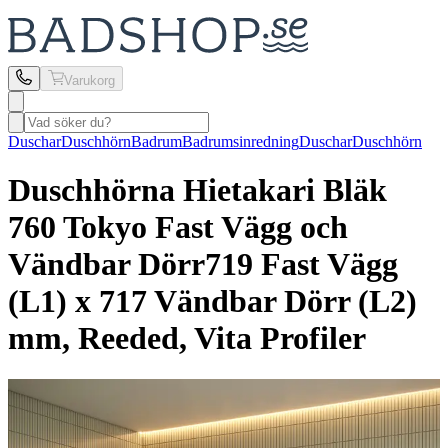
Varukorg
Duschar
Duschhörn
Badrum
Badrumsinredning
Duschar
Duschhörn
Duschhörna Hietakari
Bläk
760 Tokyo Fast Vägg och
Vändbar Dörr
719 Fast Vägg
(L1) x 717 Vändbar Dörr (L2)
mm, Reeded, Vita Profiler