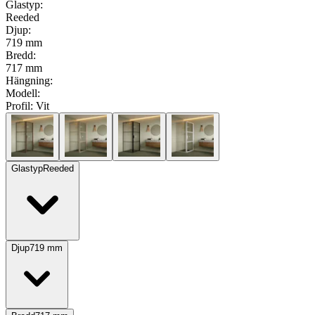
Glastyp
:
Reeded
Djup
:
719 mm
Bredd
:
717 mm
Hängning
:
Modell
:
Profil:
Vit
Glastyp
Reeded
Djup
719
mm