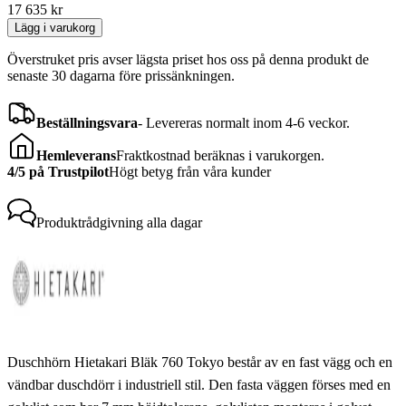
17 635
kr
Lägg i varukorg
Överstruket pris avser lägsta priset hos oss på denna produkt de
senaste 30 dagarna före prissänkningen.
Beställningsvara
-
Levereras normalt inom 4-6 veckor.
Hemleverans
Fraktkostnad beräknas i varukorgen.
4/5 på Trustpilot
Högt betyg från våra kunder
Produktrådgivning
alla dagar
Duschhörn Hietakari Bläk 760 Tokyo består av en fast vägg och en
vändbar duschdörr i industriell stil. Den fasta väggen förses med en