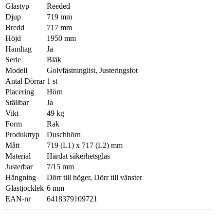
Glastyp
Reeded
Djup
719 mm
Bredd
717 mm
Höjd
1950 mm
Handtag
Ja
Serie
Bläk
Modell
Golvfästninglist, Justeringsfot
Antal Dörrar
1 st
Placering
Hörn
Ställbar
Ja
Vikt
49 kg
Form
Rak
Produkttyp
Duschhörn
Mått
719 (L1) x 717 (L2) mm
Material
Härdat säkerhetsglas
Justerbar
7/15 mm
Hängning
Dörr till höger, Dörr till vänster
Glastjocklek
6 mm
EAN-nr
6418379109721