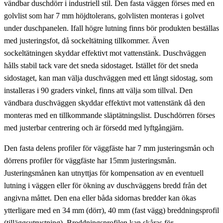
vändbar duschdörr i industriell stil. Den fasta väggen förses med en
golvlist som har 7 mm höjdtolerans, golvlisten monteras i golvet
under duschpanelen. Ifall högre lutning finns bör produkten beställas
med justeringsfot, då sockeltätning tillkommer. Även
sockeltätningen skyddar effektivt mot vattenstänk. Duschväggen
hålls stabil tack vare det sneda sidostaget. Istället för det sneda
sidostaget, kan man välja duschväggen med ett långt sidostag, som
installeras i 90 graders vinkel, finns att välja som tillval. Den
vändbara duschväggen skyddar effektivt mot vattenstänk då den
monteras med en tillkommande släptätningslist. Duschdörren förses
med justerbar centrering och är försedd med lyftgångjärn.
Den fasta delens profiler för väggfäste har 7 mm justeringsmån och
dörrens profiler för väggfäste har 15mm justeringsmån.
Justeringsmånen kan utnyttjas för kompensation av en eventuell
lutning i väggen eller för ökning av duschväggens bredd från det
angivna måttet. Den ena eller båda sidornas bredder kan ökas
ytterligare med en 34 mm (dörr), 40 mm (fast vägg) breddningsprofil
(tilläggsutrustning). Breddningsprofilen kan skåras för