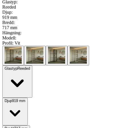
Glastyp
:
Reeded
Djup
:
919 mm
Bredd
:
717 mm
Hängning
:
Modell
:
Profil:
Vit
Glastyp
Reeded
Djup
919
mm