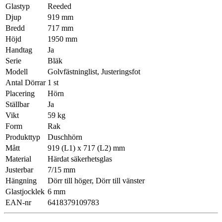
Glastyp
Reeded
Djup
919 mm
Bredd
717 mm
Höjd
1950 mm
Handtag
Ja
Serie
Bläk
Modell
Golvfästninglist, Justeringsfot
Antal Dörrar
1 st
Placering
Hörn
Ställbar
Ja
Vikt
59 kg
Form
Rak
Produkttyp
Duschhörn
Mått
919 (L1) x 717 (L2) mm
Material
Härdat säkerhetsglas
Justerbar
7/15 mm
Hängning
Dörr till höger, Dörr till vänster
Glastjocklek
6 mm
EAN-nr
6418379109783