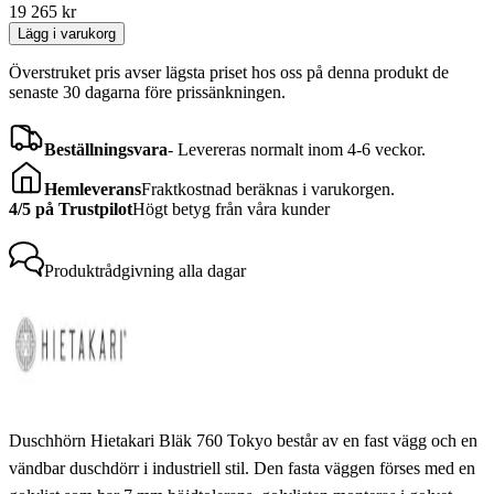
19 265
kr
Lägg i varukorg
Överstruket pris avser lägsta priset hos oss på denna produkt de
senaste 30 dagarna före prissänkningen.
Beställningsvara
-
Levereras normalt inom 4-6 veckor.
Hemleverans
Fraktkostnad beräknas i varukorgen.
4/5 på Trustpilot
Högt betyg från våra kunder
Produktrådgivning
alla dagar
Duschhörn Hietakari Bläk 760 Tokyo består av en fast vägg och en
vändbar duschdörr i industriell stil. Den fasta väggen förses med en