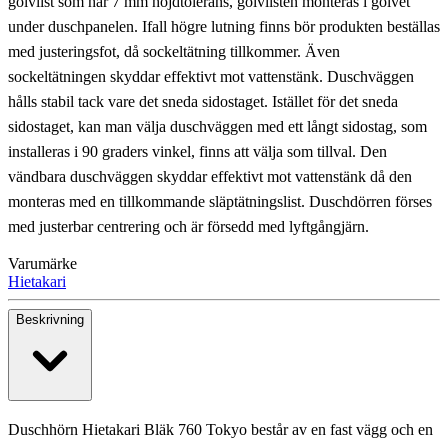
golvlist som har 7 mm höjdtolerans, golvlisten monteras i golvet
under duschpanelen. Ifall högre lutning finns bör produkten beställas
med justeringsfot, då sockeltätning tillkommer. Även
sockeltätningen skyddar effektivt mot vattenstänk. Duschväggen
hålls stabil tack vare det sneda sidostaget. Istället för det sneda
sidostaget, kan man välja duschväggen med ett långt sidostag, som
installeras i 90 graders vinkel, finns att välja som tillval. Den
vändbara duschväggen skyddar effektivt mot vattenstänk då den
monteras med en tillkommande släptätningslist. Duschdörren förses
med justerbar centrering och är försedd med lyftgångjärn.
Varumärke
Hietakari
Beskrivning
Duschhörn Hietakari Bläk 760 Tokyo består av en fast vägg och en