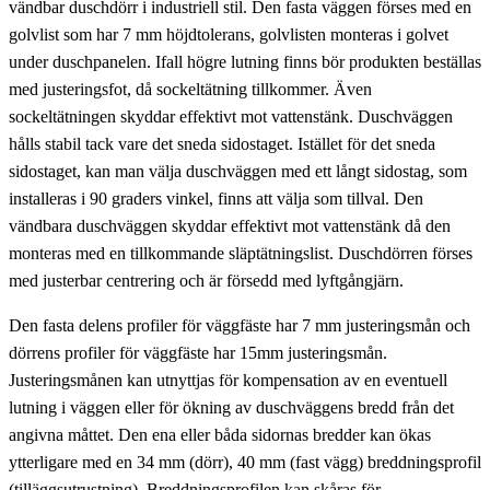
vändbar duschdörr i industriell stil. Den fasta väggen förses med en
golvlist som har 7 mm höjdtolerans, golvlisten monteras i golvet
under duschpanelen. Ifall högre lutning finns bör produkten beställas
med justeringsfot, då sockeltätning tillkommer. Även
sockeltätningen skyddar effektivt mot vattenstänk. Duschväggen
hålls stabil tack vare det sneda sidostaget. Istället för det sneda
sidostaget, kan man välja duschväggen med ett långt sidostag, som
installeras i 90 graders vinkel, finns att välja som tillval. Den
vändbara duschväggen skyddar effektivt mot vattenstänk då den
monteras med en tillkommande släptätningslist. Duschdörren förses
med justerbar centrering och är försedd med lyftgångjärn.
Den fasta delens profiler för väggfäste har 7 mm justeringsmån och
dörrens profiler för väggfäste har 15mm justeringsmån.
Justeringsmånen kan utnyttjas för kompensation av en eventuell
lutning i väggen eller för ökning av duschväggens bredd från det
angivna måttet. Den ena eller båda sidornas bredder kan ökas
ytterligare med en 34 mm (dörr), 40 mm (fast vägg) breddningsprofil
(tilläggsutrustning). Breddningsprofilen kan skåras för