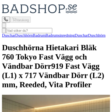
Varukorg
Duschar
Duschhörn
Badrum
Badrumsinredning
Duschar
Duschhörn
Duschhörna Hietakari
Bläk
760 Tokyo Fast Vägg och
Vändbar Dörr
919 Fast Vägg
(L1) x 717 Vändbar Dörr (L2)
mm, Reeded, Vita Profiler