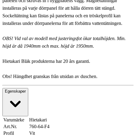
panelen och skruvas in i byggnadens vägg. Magnettätningar
installeras på varje dörrpanel för att hålla dörren tätt stängd.
Sockeltätning kan fästas på panelerna och en tröskelprofil kan
installeras under dörrpanelerna för att förbättra vattentätningen.
OBS! Vid val av modell med justeringsfot ökar totalhöjden. Min.
höjd är då 1940mm och max. höjd är 1950mm.
Hietakari Bläk produkterna har 20 års garanti.
Obs! Hängdhet granskas från utsidan av duschen.
Egenskaper
Varumärke
Hietakari
Art.Nr.
760-64-F4
Profil
Vit