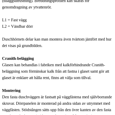
(tilläggsutrustning). Breddningsprofilen kan skåras för
genomdragning av ytvattenrör.
L1 = Fast vägg
L2 = Vändbar dörr
Duschhörnets delar kan man montera även tvärtom jämfört med hur
det visas på grundbilden.
Cranith-belägging
Glasen kan behandlas i fabriken med kalkförhindrande Cranith-
beläggning som förminskar kalk från att fastna i glaset samt gör att
glaset är enklare att hålla rent, finns att välja som tillval.
Montering
Den fasta duschväggen är fastsatt på väggfästena med självborrande
skruvar. Dörrpanelen är monterad på andra sidan av utrymmet med
väggfästen. Stödstången sätts upp från den övre kanten av den fasta