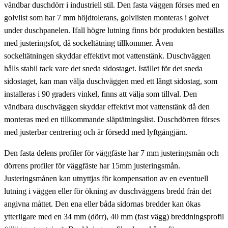
vändbar duschdörr i industriell stil. Den fasta väggen förses med en
golvlist som har 7 mm höjdtolerans, golvlisten monteras i golvet
under duschpanelen. Ifall högre lutning finns bör produkten beställas
med justeringsfot, då sockeltätning tillkommer. Även
sockeltätningen skyddar effektivt mot vattenstänk. Duschväggen
hålls stabil tack vare det sneda sidostaget. Istället för det sneda
sidostaget, kan man välja duschväggen med ett långt sidostag, som
installeras i 90 graders vinkel, finns att välja som tillval. Den
vändbara duschväggen skyddar effektivt mot vattenstänk då den
monteras med en tillkommande släptätningslist. Duschdörren förses
med justerbar centrering och är försedd med lyftgångjärn.
Den fasta delens profiler för väggfäste har 7 mm justeringsmån och
dörrens profiler för väggfäste har 15mm justeringsmån.
Justeringsmånen kan utnyttjas för kompensation av en eventuell
lutning i väggen eller för ökning av duschväggens bredd från det
angivna måttet. Den ena eller båda sidornas bredder kan ökas
ytterligare med en 34 mm (dörr), 40 mm (fast vägg) breddningsprofil