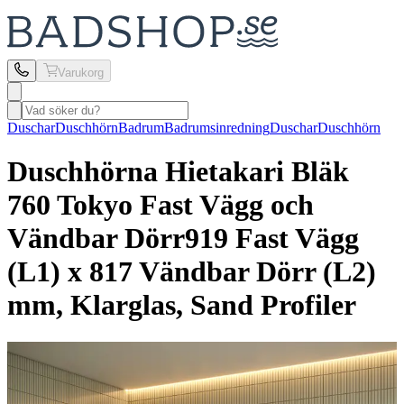
Varukorg
Duschar
Duschhörn
Badrum
Badrumsinredning
Duschar
Duschhörn
Duschhörna Hietakari
Bläk
760 Tokyo Fast Vägg och
Vändbar Dörr
919 Fast Vägg
(L1) x 817 Vändbar Dörr (L2)
mm, Klarglas, Sand Profiler