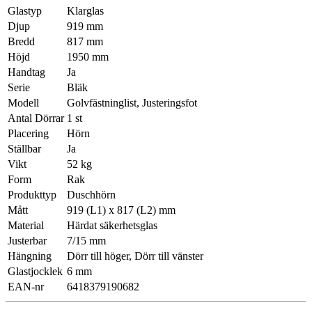
Glastyp
Klarglas
Djup
919 mm
Bredd
817 mm
Höjd
1950 mm
Handtag
Ja
Serie
Bläk
Modell
Golvfästninglist, Justeringsfot
Antal Dörrar
1 st
Placering
Hörn
Ställbar
Ja
Vikt
52 kg
Form
Rak
Produkttyp
Duschhörn
Mått
919 (L1) x 817 (L2) mm
Material
Härdat säkerhetsglas
Justerbar
7/15 mm
Hängning
Dörr till höger, Dörr till vänster
Glastjocklek
6 mm
EAN-nr
6418379190682