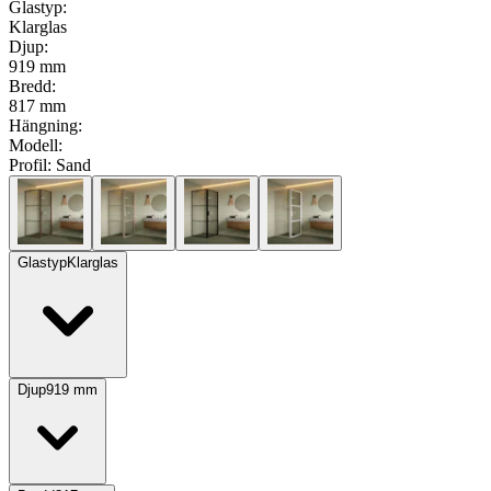
Glastyp
:
Klarglas
Djup
:
919 mm
Bredd
:
817 mm
Hängning
:
Modell
:
Profil:
Sand
Glastyp
Klarglas
Djup
919
mm