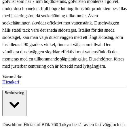
golvlist som har 7 mm höjdtolerans, golvlisten monteras i golvet
under duschpanelen. Ifall högre lutning finns bör produkten beställas
med justeringsfot, då sockeltätning tillkommer. Även
sockeltätningen skyddar effektivt mot vattenstänk. Duschväggen
hålls stabil tack vare det sneda sidostaget. Istället för det sneda
sidostaget, kan man välja duschväggen med ett långt sidostag, som
installeras i 90 graders vinkel, finns att välja som tillval. Den
vändbara duschväggen skyddar effektivt mot vattenstänk då den
monteras med en tillkommande släptätningslist. Duschdörren förses
med justerbar centrering och är försedd med lyftgångjärn.
Varumärke
Hietakari
Beskrivning
Duschhörn Hietakari Bläk 760 Tokyo består av en fast vägg och en