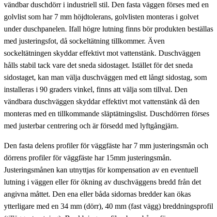
vändbar duschdörr i industriell stil. Den fasta väggen förses med en
golvlist som har 7 mm höjdtolerans, golvlisten monteras i golvet
under duschpanelen. Ifall högre lutning finns bör produkten beställas
med justeringsfot, då sockeltätning tillkommer. Även
sockeltätningen skyddar effektivt mot vattenstänk. Duschväggen
hålls stabil tack vare det sneda sidostaget. Istället för det sneda
sidostaget, kan man välja duschväggen med ett långt sidostag, som
installeras i 90 graders vinkel, finns att välja som tillval. Den
vändbara duschväggen skyddar effektivt mot vattenstänk då den
monteras med en tillkommande släptätningslist. Duschdörren förses
med justerbar centrering och är försedd med lyftgångjärn.
Den fasta delens profiler för väggfäste har 7 mm justeringsmån och
dörrens profiler för väggfäste har 15mm justeringsmån.
Justeringsmånen kan utnyttjas för kompensation av en eventuell
lutning i väggen eller för ökning av duschväggens bredd från det
angivna måttet. Den ena eller båda sidornas bredder kan ökas
ytterligare med en 34 mm (dörr), 40 mm (fast vägg) breddningsprofil