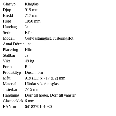
Glastyp
Klarglas
Djup
919 mm
Bredd
717 mm
Höjd
1950 mm
Handtag
Ja
Serie
Bläk
Modell
Golvfästninglist, Justeringsfot
Antal Dörrar
1 st
Placering
Hörn
Ställbar
Ja
Vikt
49 kg
Form
Rak
Produkttyp
Duschhörn
Mått
919 (L1) x 717 (L2) mm
Material
Härdat säkerhetsglas
Justerbar
7/15 mm
Hängning
Dörr till höger, Dörr till vänster
Glastjocklek
6 mm
EAN-nr
6418379191030