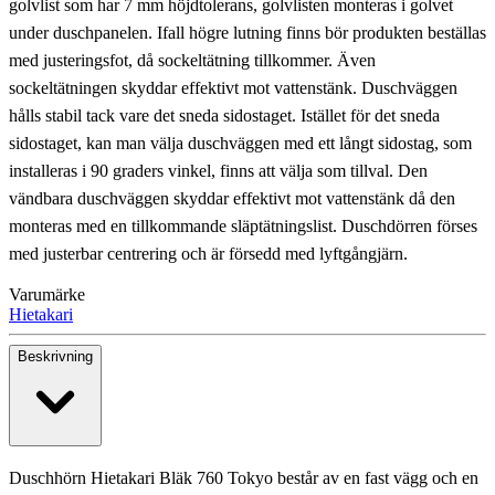
golvlist som har 7 mm höjdtolerans, golvlisten monteras i golvet
under duschpanelen. Ifall högre lutning finns bör produkten beställas
med justeringsfot, då sockeltätning tillkommer. Även
sockeltätningen skyddar effektivt mot vattenstänk. Duschväggen
hålls stabil tack vare det sneda sidostaget. Istället för det sneda
sidostaget, kan man välja duschväggen med ett långt sidostag, som
installeras i 90 graders vinkel, finns att välja som tillval. Den
vändbara duschväggen skyddar effektivt mot vattenstänk då den
monteras med en tillkommande släptätningslist. Duschdörren förses
med justerbar centrering och är försedd med lyftgångjärn.
Varumärke
Hietakari
Beskrivning
Duschhörn Hietakari Bläk 760 Tokyo består av en fast vägg och en