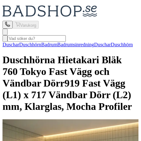
Varukorg
Duschar
Duschhörn
Badrum
Badrumsinredning
Duschar
Duschhörn
Duschhörna Hietakari
Bläk
760 Tokyo Fast Vägg och
Vändbar Dörr
919 Fast Vägg
(L1) x 717 Vändbar Dörr (L2)
mm, Klarglas, Mocha Profiler