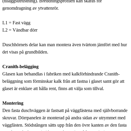
(tilläggsutrustning). Breddningsprofilen kan skåras för
genomdragning av ytvattenrör.
L1 = Fast vägg
L2 = Vändbar dörr
Duschhörnets delar kan man montera även tvärtom jämfört med hur
det visas på grundbilden.
Cranith-belägging
Glasen kan behandlas i fabriken med kalkförhindrande Cranith-
beläggning som förminskar kalk från att fastna i glaset samt gör att
glaset är enklare att hålla rent, finns att välja som tillval.
Montering
Den fasta duschväggen är fastsatt på väggfästena med självborrande
skruvar. Dörrpanelen är monterad på andra sidan av utrymmet med
väggfästen. Stödstången sätts upp från den övre kanten av den fasta