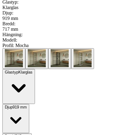
Glastyp
:
Klarglas
Djup
:
919 mm
Bredd
:
717 mm
Hängning
:
Modell
:
Profil:
Mocha
Glastyp
Klarglas
Djup
919
mm