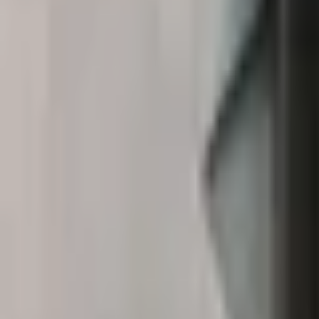
Favoriter
Varukorg
Alla produkter
010-140 01 01