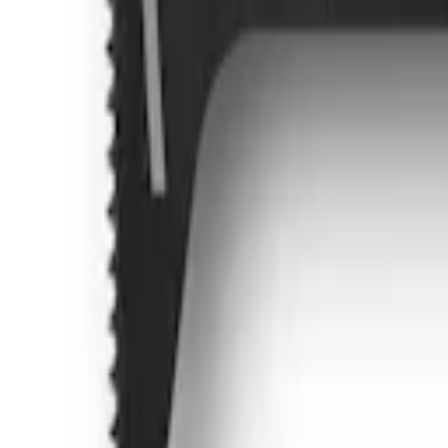
Favoriter
Varukorg
Alla produkter
010-140 01 01