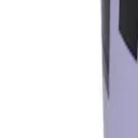
Favoriter
Varukorg
Alla produkter
010-140 01 01