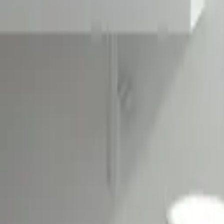
Favoriter
Varukorg
Alla produkter
010-140 01 01