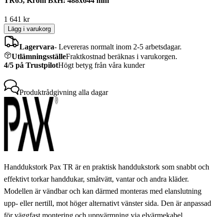
TR65, Krom BxH: 488x644 mm
1 641
kr
Lägg i varukorg
Lagervara
-
Levereras normalt inom 2-5 arbetsdagar.
Utlämningsställe
Fraktkostnad beräknas i varukorgen.
4/5 på Trustpilot
Högt betyg från våra kunder
Produktrådgivning
alla dagar
Handdukstork Pax TR är en praktisk handdukstork som snabbt och
effektivt torkar handdukar, småtvätt, vantar och andra kläder.
Modellen är vändbar och kan därmed monteras med elanslutning
upp- eller nertill, mot höger alternativt vänster sida. Den är anpassad
för väggfast montering och uppvärmning via elvärmekabel.