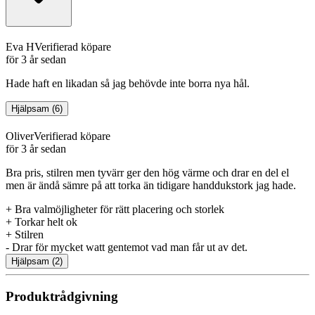
Eva H
Verifierad köpare
för 3 år sedan
Hade haft en likadan så jag behövde inte borra nya hål.
Hjälpsam
(
6
)
Oliver
Verifierad köpare
för 3 år sedan
Bra pris, stilren men tyvärr ger den hög värme och drar en del el
men är ändå sämre på att torka än tidigare handdukstork jag hade.
+
Bra valmöjligheter för rätt placering och storlek
+
Torkar helt ok
+
Stilren
-
Drar för mycket watt gentemot vad man får ut av det.
Hjälpsam
(
2
)
Produktrådgivning