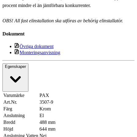
procent mindre el än jämförbara konkurrenter.
OBS! All fast elinstallation ska utföras av behörig elinstallatör.
Dokument
Övriga dokument
Monteringsanvisning
Egenskaper
Varumärke
PAX
Art.Nr.
3507-9
Färg
Krom
Anslutning
El
Bredd
488 mm
Höjd
644 mm
Anslutning Vatten
Nej