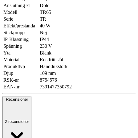
Anslutning El
Dold
Modell
TR65
Serie
TR
Effekt/prestanda
40 W
Stickpropp
Nej
IP-Klassning
IP44
Spänning
230 V
Yta
Blank
Material
Rostfritt stål
Produkttyp
Handdukstork
Djup
109 mm
RSK-nr
8754576
EAN-nr
7391477350792
Recensioner
2 recensioner