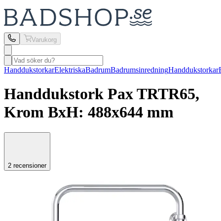
Varukorg
Handdukstorkar
Elektriska
Badrum
Badrumsinredning
Handdukstorkar
Handdukstork Pax
TR
TR65,
Krom BxH: 488x644 mm
2 recensioner